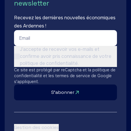
newsletter
Recevez les dernières nouvelles économiques
des Ardennes !
Email *
Conditions d'utilisation *
J’accepte de recevoir vos e-mails et
confirme avoir pris connaissance de votre
Non cochée
politique de confidentialité.
Ce site est protégé par reCaptcha et la
politique de
confidentialité
et les
termes de service
de Google
s'appliquent.
S'abonner
Gestion des cookies