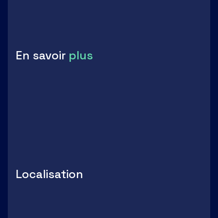
Réseaux et fluides
En savoir
plus
Découvrir le territoire
PDF
-
664.38 Ko
Voir
Localisation