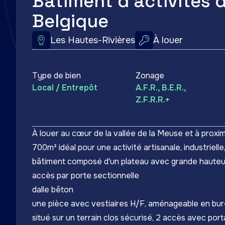
Bâtiment d'activités 
Belgique
Les Hautes-Rivières
À louer
Type de bien
Zonage
Local / Entrepôt
A.F.R., B.E.R.,
Z.F.R.R.+
À louer au cœur de la vallée de la Meuse et à proxim
700m² idéal pour une activité artisanale, industrielle
bâtiment composé d'un plateau avec grande hauteu
accès par porte sectionnelle
dalle bêton
une pièce avec vestiaires H/F, aménageable en bur
situé sur un terrain clos sécurisé, 2 accès avec porta