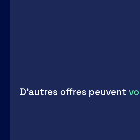
D'autres offres peuvent
vo
LinkedIn
Facebook
Twitter
Email