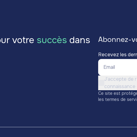
ur votre
succès
dans
Abonnez-v
Recevez les der
Email *
Conditions d'utili
J’accepte de r
Non cochée
connaissance d
Ce site est protég
les
termes de serv