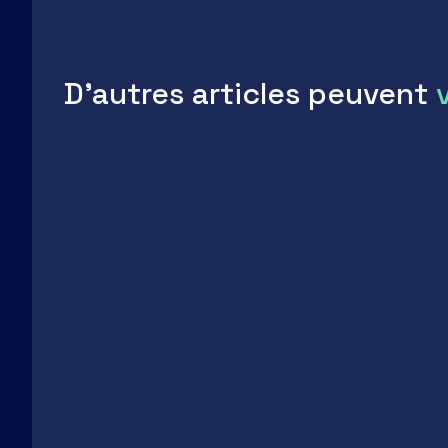
D'autres articles peuvent
LinkedIn
Facebook
Twitter
Email