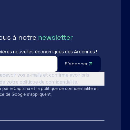
ous à notre
newsletter
nières nouvelles économiques des Ardennes !
S'abonner
sation *
ecevoir vos e-mails et confirme avoir pris
e votre politique de confidentialité.
é par reCaptcha et la
politique de confidentialité
et
ice
de Google s'appliquent.