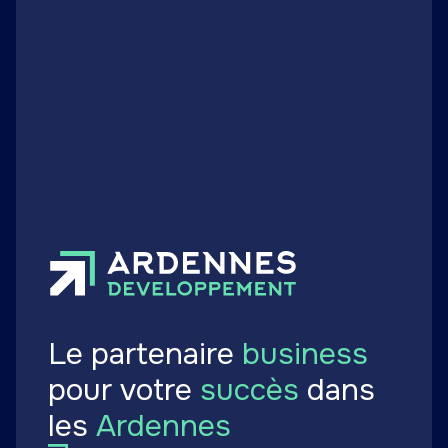
Entreprises
Lagneaux Marcel SA déploie son
savoir-faire en outillage et
ferronnerie
Publié le 26 mai 2026
Le partenaire
business
pour votre
succès
dans
les
Ardennes