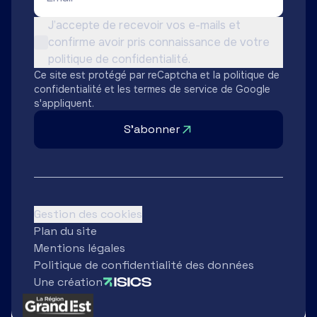
Conditions d'utilisation *
J’accepte de recevoir vos e-mails et
confirme avoir pris connaissance de votre
Non cochée
politique de confidentialité.
Ce site est protégé par reCaptcha et la
politique de
confidentialité
et les
termes de service
de Google
s'appliquent.
S'abonner
Gestion des cookies
Plan du site
Mentions légales
Politique de confidentialité des données
Une création
Partenaires
Région Grand Est
Ard